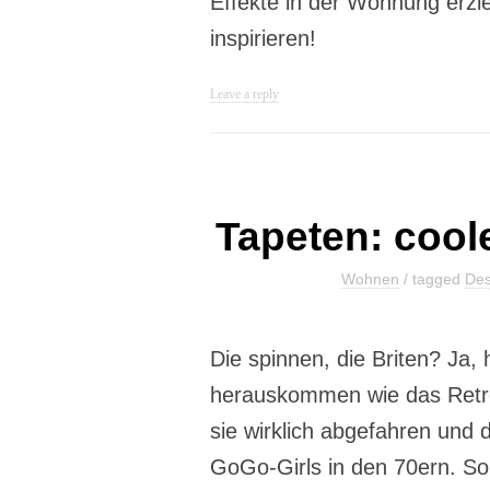
Effekte in der Wohnung erzie
inspirieren!
Leave a reply
Tapeten: cool
Wohnen
/ tagged
Des
Die spinnen, die Briten? Ja,
herauskommen wie das Retro
sie wirklich abgefahren und 
GoGo-Girls in den 70ern. So 