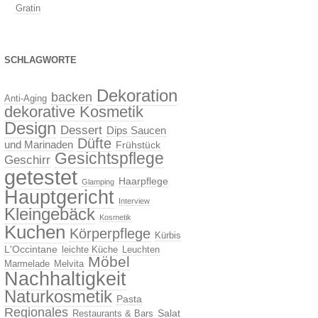
Gratin
SCHLAGWORTE
Dekoration
backen
Anti-Aging
dekorative Kosmetik
Design
Dessert
Dips Saucen
Düfte
und Marinaden
Frühstück
Gesichtspflege
Geschirr
getestet
Haarpflege
Glamping
Hauptgericht
Interview
Kleingebäck
Kosmetik
Kuchen
Körperpflege
Kürbis
L'Occintane
leichte Küche
Leuchten
Möbel
Marmelade
Melvita
Nachhaltigkeit
Naturkosmetik
Pasta
Regionales
Salat
Restaurants & Bars