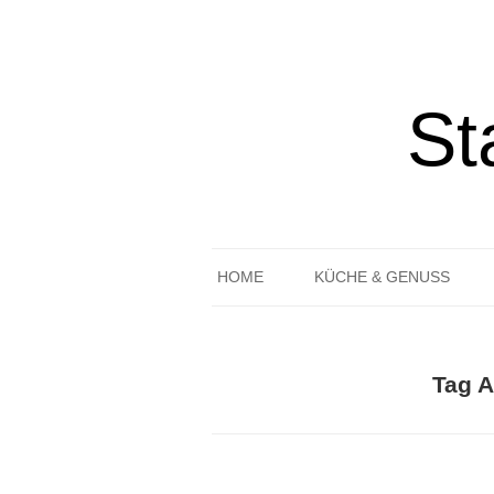
St
HOME
KÜCHE & GENUSS
REZEPTE
GEDECKTER TISCH
Tag A