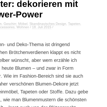
r: dekorieren mit
wer-Power
n
,
Geschirr
,
Möbel
,
Skandinavisches Design
,
Tapeten
,
cessoires
,
Wohnen
/
18. Juli 2015
/
hn- und Deko-Thema ist dringend
chen Brötchenverdienen klappt es nicht
elber wünscht, aber wem erzähle ich
h heute Blumen – und zwar in Form
 Wie im Fashion-Bereich sind sie auch
Daher verschönen Blumen-Dekore jetzt
leinmöbel, Tapeten oder Stoffe. Dazu gebe
ps, wie man Blumenmustern die schönsten