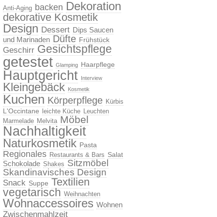
Dekoration
backen
Anti-Aging
dekorative Kosmetik
Design
Dessert
Dips Saucen
Düfte
und Marinaden
Frühstück
Gesichtspflege
Geschirr
getestet
Haarpflege
Glamping
Hauptgericht
Interview
Kleingebäck
Kosmetik
Kuchen
Körperpflege
Kürbis
L'Occintane
leichte Küche
Leuchten
Möbel
Marmelade
Melvita
Nachhaltigkeit
Naturkosmetik
Pasta
Regionales
Salat
Restaurants & Bars
Sitzmöbel
Schokolade
Shakes
Skandinavisches Design
Textilien
Snack
Suppe
vegetarisch
Weihnachten
Wohnaccessoires
Wohnen
Zwischenmahlzeit