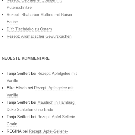
Rezept: Gebratener Spargel mit
Putenschnitzel
Rezept: Rhabarber-Muffins mit Baiser-
Haube
DIY: Tischdeko zu Ostern
Rezept: Aromatischer Gewürzkuchen
NEUESTE KOMMENTARE
Tanja Seiffert
bei
Rezept: Apfelgelee mit
Vanille
Elke Hilsch
bei
Rezept: Apfelgelee mit
Vanille
Tanja Seiffert
bei
Maudrich in Hamburg:
Deko-Schleifen ohne Ende
Tanja Seiffert
bei
Rezept: Apfel-Sellerie-
Gratin
REGINA
bei
Rezept: Apfel-Sellerie-