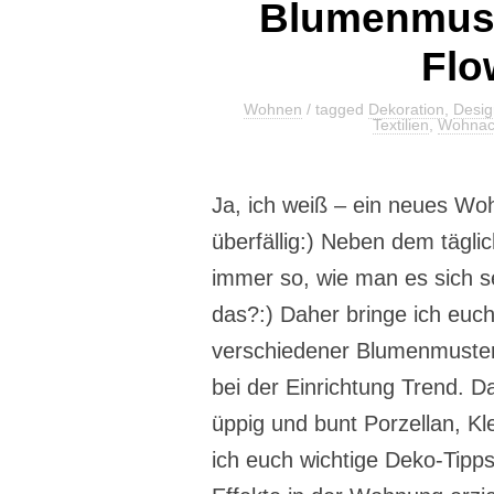
Blumenmuste
Flo
Wohnen
/ tagged
Dekoration
,
Desig
Textilien
,
Wohnac
Ja, ich weiß – ein neues Wo
überfällig:) Neben dem tägli
immer so, wie man es sich s
das?:) Daher bringe ich euc
verschiedener Blumenmuster.
bei der Einrichtung Trend. 
üppig und bunt Porzellan, K
ich euch wichtige Deko-Tip