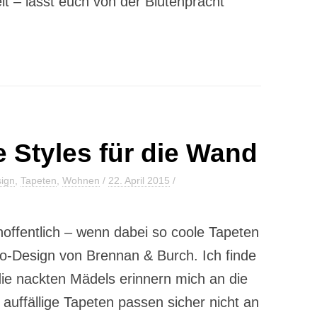
lt – lasst euch von der Blütenpracht
e Styles für die Wand
ign
,
Tapeten
,
Wohnen
/
22. April 2015
/
 hoffentlich – wenn dabei so coole Tapeten
-Design von Brennan & Burch. Ich finde
die nackten Mädels erinnern mich an die
auffällige Tapeten passen sicher nicht an