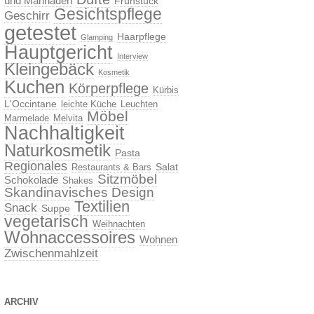
und Marinaden
Frühstück
Gesichtspflege
Geschirr
getestet
Haarpflege
Glamping
Hauptgericht
Interview
Kleingebäck
Kosmetik
Kuchen
Körperpflege
Kürbis
L'Occintane
leichte Küche
Leuchten
Möbel
Marmelade
Melvita
Nachhaltigkeit
Naturkosmetik
Pasta
Regionales
Salat
Restaurants & Bars
Sitzmöbel
Schokolade
Shakes
Skandinavisches Design
Textilien
Snack
Suppe
vegetarisch
Weihnachten
Wohnaccessoires
Wohnen
Zwischenmahlzeit
ARCHIV