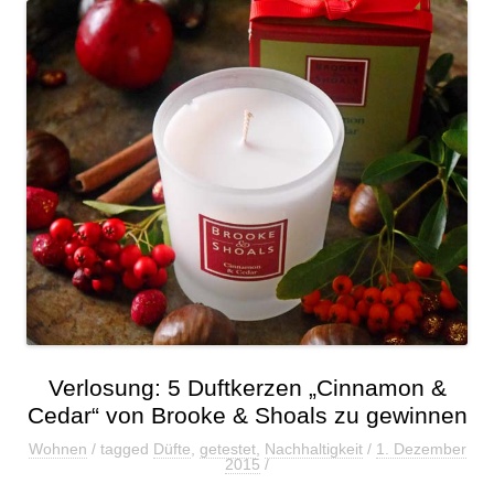
Verlosung: 5 Duftkerzen „Cinnamon &
Cedar“ von Brooke & Shoals zu gewinnen
Wohnen
/ tagged
Düfte
,
getestet
,
Nachhaltigkeit
/
1. Dezember
2015
/