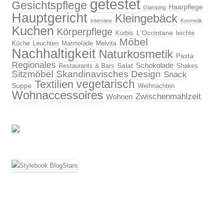
getestet
Gesichtspflege
Haarpflege
Glamping
Hauptgericht
Kleingebäck
Interview
Kosmetik
Kuchen
Körperpflege
L'Occintane
Kürbis
leichte
Möbel
Küche
Leuchten
Marmelade
Melvita
Nachhaltigkeit
Naturkosmetik
Pasta
Regionales
Schokolade
Salat
Restaurants & Bars
Shakes
Sitzmöbel
Skandinavisches Design
Snack
vegetarisch
Textilien
Suppe
Weihnachten
Wohnaccessoires
Zwischenmahlzeit
Wohnen