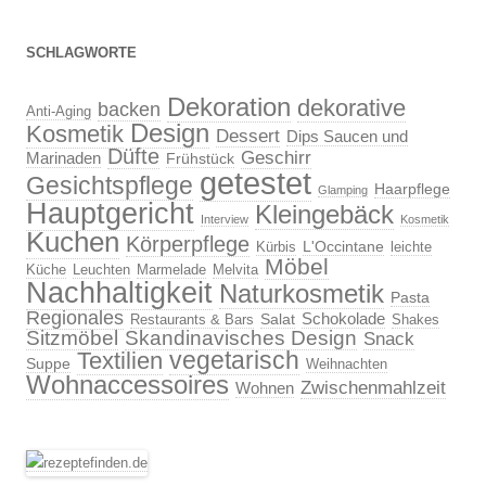
SCHLAGWORTE
Dekoration
dekorative
backen
Anti-Aging
Design
Kosmetik
Dessert
Dips Saucen und
Düfte
Geschirr
Marinaden
Frühstück
getestet
Gesichtspflege
Haarpflege
Glamping
Hauptgericht
Kleingebäck
Interview
Kosmetik
Kuchen
Körperpflege
L'Occintane
Kürbis
leichte
Möbel
Küche
Leuchten
Marmelade
Melvita
Nachhaltigkeit
Naturkosmetik
Pasta
Regionales
Schokolade
Salat
Restaurants & Bars
Shakes
Sitzmöbel
Skandinavisches Design
Snack
vegetarisch
Textilien
Suppe
Weihnachten
Wohnaccessoires
Zwischenmahlzeit
Wohnen