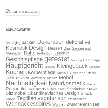
SCHLAGWORTE
Dekoration
dekorative
backen
Anti-Aging
Design
Kosmetik
Dessert
Dips Saucen und
Düfte
Geschirr
Marinaden
Frühstück
getestet
Gesichtspflege
Haarpflege
Glamping
Hauptgericht
Kleingebäck
Interview
Kosmetik
Kuchen
Körperpflege
L'Occintane
Kürbis
leichte
Möbel
Küche
Leuchten
Marmelade
Melvita
Nachhaltigkeit
Naturkosmetik
Pasta
Regionales
Schokolade
Salat
Restaurants & Bars
Shakes
Sitzmöbel
Skandinavisches Design
Snack
vegetarisch
Textilien
Suppe
Weihnachten
Wohnaccessoires
Zwischenmahlzeit
Wohnen