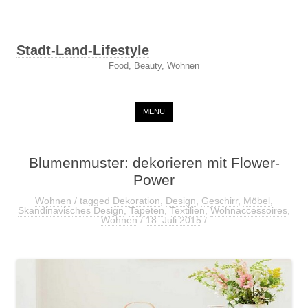
Stadt-Land-Lifestyle
Food, Beauty, Wohnen
Skip to content
MENU
Blumenmuster: dekorieren mit Flower-
Power
Wohnen
/ tagged
Dekoration
,
Design
,
Geschirr
,
Möbel
,
Skandinavisches Design
,
Tapeten
,
Textilien
,
Wohnaccessoires
,
Wohnen
/
18. Juli 2015
/