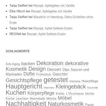
Tanja Seiffert
bei
Rezept: Apfelgelee mit Vanille
Elke Hilsch
bei
Rezept: Apfelgelee mit Vanille
Tanja Seiffert
bei
Maudrich in Hamburg: Deko-Schleifen ohne
Ende
Tanja Seiffert
bei
Rezept: Apfel-Sellerie-Gratin
REGINA
bei
Rezept: Apfel-Sellerie-Gratin
SCHLAGWORTE
Dekoration
dekorative
backen
Anti-Aging
Design
Kosmetik
Dessert
Dips Saucen und
Düfte
Geschirr
Marinaden
Frühstück
getestet
Gesichtspflege
Haarpflege
Glamping
Hauptgericht
Kleingebäck
Interview
Kosmetik
Kuchen
Körperpflege
L'Occintane
Kürbis
leichte
Möbel
Küche
Leuchten
Marmelade
Melvita
Nachhaltigkeit
Naturkosmetik
Pasta