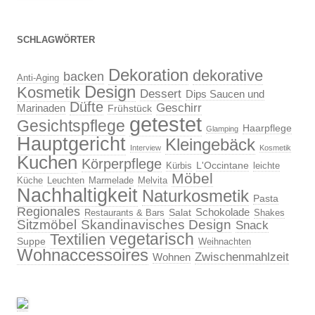
SCHLAGWÖRTER
Dekoration
dekorative
backen
Anti-Aging
Design
Kosmetik
Dessert
Dips Saucen und
Düfte
Geschirr
Marinaden
Frühstück
getestet
Gesichtspflege
Haarpflege
Glamping
Hauptgericht
Kleingebäck
Interview
Kosmetik
Kuchen
Körperpflege
L'Occintane
Kürbis
leichte
Möbel
Küche
Leuchten
Marmelade
Melvita
Nachhaltigkeit
Naturkosmetik
Pasta
Regionales
Schokolade
Salat
Restaurants & Bars
Shakes
Sitzmöbel
Skandinavisches Design
Snack
vegetarisch
Textilien
Suppe
Weihnachten
Wohnaccessoires
Zwischenmahlzeit
Wohnen