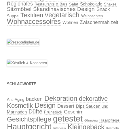
Regionales
Schokolade
Salat
Restaurants & Bars
Shakes
Sitzmöbel
Skandinavisches Design
Snack
vegetarisch
Textilien
Suppe
Weihnachten
Wohnaccessoires
Zwischenmahlzeit
Wohnen
SCHLAGWORTE
Dekoration
dekorative
backen
Anti-Aging
Design
Kosmetik
Dessert
Dips Saucen und
Düfte
Geschirr
Marinaden
Frühstück
getestet
Gesichtspflege
Haarpflege
Glamping
Hauptgericht
Kleingebäck
Interview
Kosmetik