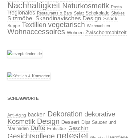
Nachhaltigkeit
Naturkosmetik
Pasta
Regionales
Schokolade
Salat
Restaurants & Bars
Shakes
Sitzmöbel
Skandinavisches Design
Snack
vegetarisch
Textilien
Suppe
Weihnachten
Wohnaccessoires
Zwischenmahlzeit
Wohnen
SCHLAGWORTE
Dekoration
dekorative
backen
Anti-Aging
Design
Kosmetik
Dessert
Dips Saucen und
Düfte
Geschirr
Marinaden
Frühstück
getestet
Gesichtspflege
Haarpflege
Glamping