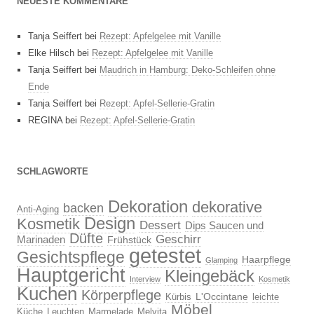
NEUESTE KOMMENTARE
Tanja Seiffert
bei
Rezept: Apfelgelee mit Vanille
Elke Hilsch
bei
Rezept: Apfelgelee mit Vanille
Tanja Seiffert
bei
Maudrich in Hamburg: Deko-Schleifen ohne
Ende
Tanja Seiffert
bei
Rezept: Apfel-Sellerie-Gratin
REGINA
bei
Rezept: Apfel-Sellerie-Gratin
SCHLAGWORTE
Dekoration
dekorative
backen
Anti-Aging
Design
Kosmetik
Dessert
Dips Saucen und
Düfte
Geschirr
Marinaden
Frühstück
getestet
Gesichtspflege
Haarpflege
Glamping
Hauptgericht
Kleingebäck
Interview
Kosmetik
Kuchen
Körperpflege
L'Occintane
Kürbis
leichte
Möbel
Küche
Leuchten
Marmelade
Melvita