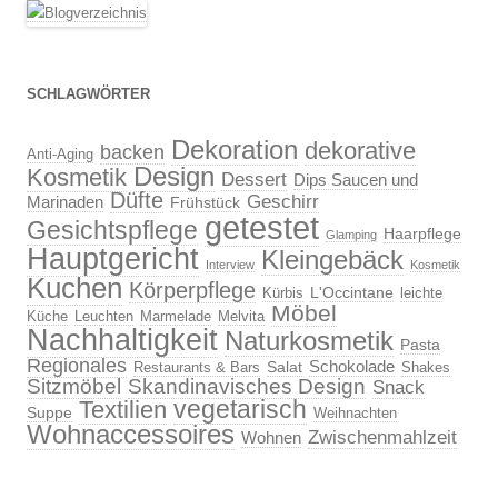
SCHLAGWÖRTER
Dekoration
dekorative
backen
Anti-Aging
Design
Kosmetik
Dessert
Dips Saucen und
Düfte
Geschirr
Marinaden
Frühstück
getestet
Gesichtspflege
Haarpflege
Glamping
Hauptgericht
Kleingebäck
Interview
Kosmetik
Kuchen
Körperpflege
L'Occintane
Kürbis
leichte
Möbel
Küche
Leuchten
Marmelade
Melvita
Nachhaltigkeit
Naturkosmetik
Pasta
Regionales
Schokolade
Salat
Restaurants & Bars
Shakes
Sitzmöbel
Skandinavisches Design
Snack
vegetarisch
Textilien
Suppe
Weihnachten
Wohnaccessoires
Zwischenmahlzeit
Wohnen