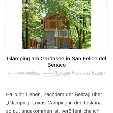
Glamping am Gardasee in San Felice del
Benaco
Unterwegs entdeckt
/ tagged
Glamping
,
Regionales
,
Reisen
/
22. August 2016
/
Hallo ihr Lieben, nachdem der Beitrag über
„Glamping: Luxus-Camping in der Toskana“
so gut angekommen ist, veröffentliche ich