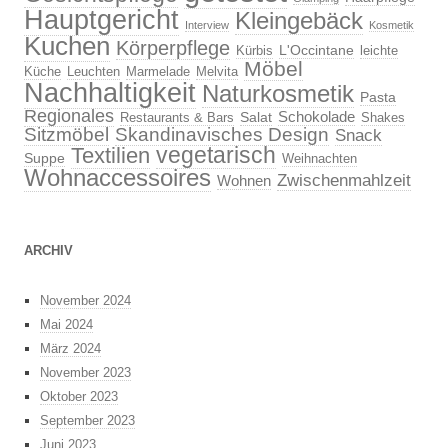
Hauptgericht
Kleingebäck
Interview
Kosmetik
Kuchen
Körperpflege
L'Occintane
Kürbis
leichte
Möbel
Küche
Leuchten
Marmelade
Melvita
Nachhaltigkeit
Naturkosmetik
Pasta
Regionales
Schokolade
Salat
Restaurants & Bars
Shakes
Sitzmöbel
Skandinavisches Design
Snack
vegetarisch
Textilien
Suppe
Weihnachten
Wohnaccessoires
Zwischenmahlzeit
Wohnen
ARCHIV
November 2024
Mai 2024
März 2024
November 2023
Oktober 2023
September 2023
Juni 2023