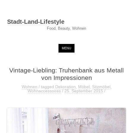
Stadt-Land-Lifestyle
Food, Beauty, Wohnen
Skip to content
MENU
Vintage-Liebling: Truhenbank aus Metall
von Impressionen
Wohnen
/ tagged
Dekoration
,
Möbel
,
Sitzmöbel
,
Wohnaccessoires
/
25. September 2015
/