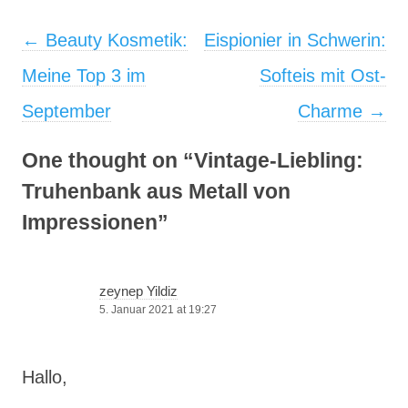
Post navigation
←
Beauty Kosmetik:
Eispionier in Schwerin:
Meine Top 3 im
Softeis mit Ost-
September
Charme
→
One thought on “
Vintage-Liebling:
Truhenbank aus Metall von
Impressionen
”
zeynep Yildiz
5. Januar 2021 at 19:27
Hallo,