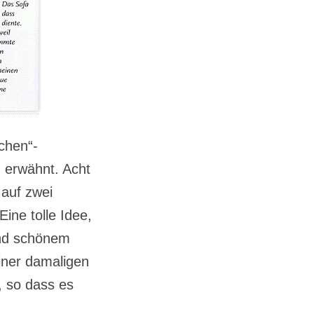
achen“-
 erwähnt. Acht
 auf zwei
ine tolle Idee,
und schönem
iner damaligen
, so dass es