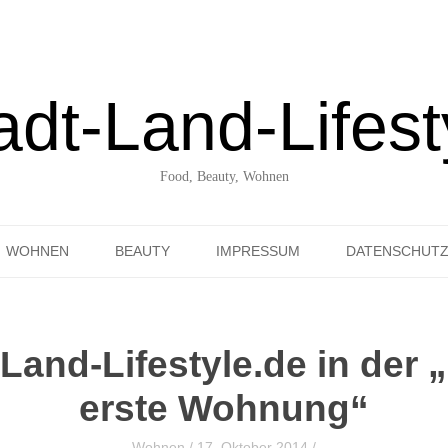
adt-Land-Lifest
Food, Beauty, Wohnen
Skip to content
WOHNEN
BEAUTY
IMPRESSUM
DATENSCHUT
UNTERWEGS ENTDECKT
-Land-Lifestyle.de in der 
erste Wohnung“
Wohnen
/
17. Oktober 2014
/