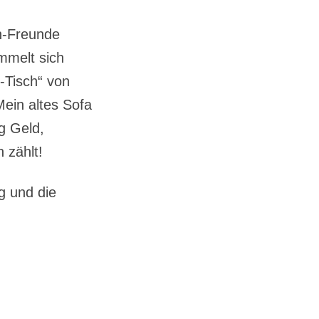
gn-Freunde
mmelt sich
-Tisch“ von
Mein altes Sofa
ig Geld,
 zählt!
g und die