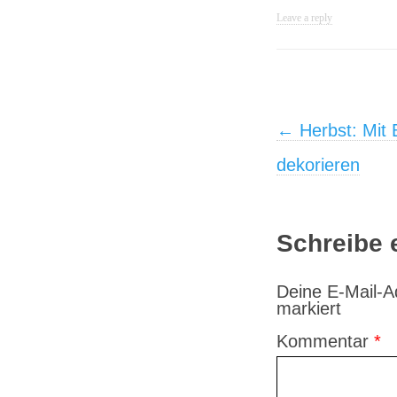
Leave a reply
Post navigati
←
Herbst: Mit
dekorieren
Schreibe
Deine E-Mail-Ad
markiert
Kommentar
*