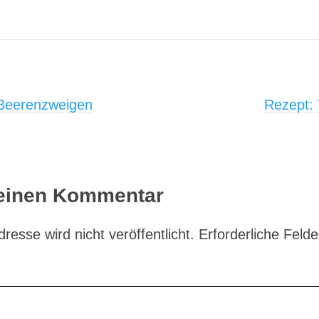
on
 Beerenzweigen
Rezept: 
 einen Kommentar
resse wird nicht veröffentlicht.
Erforderliche Felde