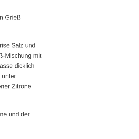
en Grieß
rise Salz und
eß-Mischung mit
sse dicklich
 unter
ner Zitrone
one und der