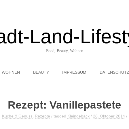
adt-Land-Lifest
Food, Beauty, Wohnen
Skip to content
WOHNEN
BEAUTY
IMPRESSUM
DATENSCHUT
UNTERWEGS ENTDECKT
Rezept: Vanillepastete
Küche & Genuss
,
Rezepte
/ tagged
Kleingebäck
/
28. Oktober 2014
/