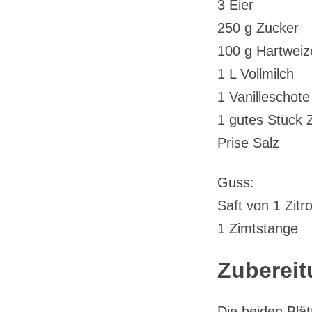
3 Eier
250 g Zucker
100 g Hartweiz
1 L Vollmilch
1 Vanilleschote
1 gutes Stück 
Prise Salz
Guss:
Saft von 1 Zitr
1 Zimtstange
Zubereit
Die beiden Blä