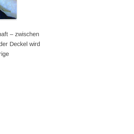
aft – zwischen
 der Deckel wird
rige