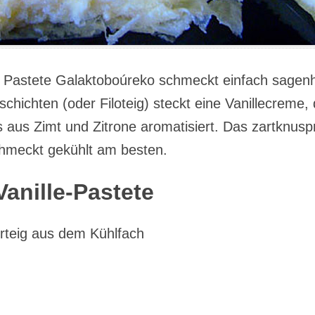
e Pastete Galaktoboúreko schmeckt einfach sagenh
gschichten (oder Filoteig) steckt eine Vanillecreme,
 aus Zimt und Zitrone aromatisiert. Das zartknusp
hmeckt gekühlt am besten.
Vanille-Pastete
erteig aus dem Kühlfach
: