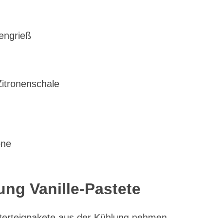
engrieß
Zitronenschale
one
ung Vanille-Pastete
tterteigpakete aus der Kühlung nehmen.