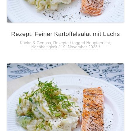
Rezept: Feiner Kartoffelsalat mit Lachs
Küche & Genuss
,
Rezepte
/ tagged
Hauptgericht
,
Nachhaltigkeit
/
19. November 2023
/