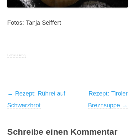
Fotos: Tanja Seiffert
Leave a reply
Post navigation
←
Rezept: Rührei auf
Rezept: Tiroler
Schwarzbrot
Breznsuppe
→
Schreibe einen Kommentar