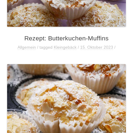
Rezept: Butterkuchen-Muffins
Allgemein
/ tagged
Kleingebäck
/
15. Oktober 2023
/