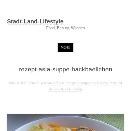
Stadt-Land-Lifestyle
Food, Beauty, Wohnen
Skip to content
MENU
rezept-asia-suppe-hackbaellchen
Published
12. Juni 2014
at
640 × 500
in
Rezept: Asiasuppe mit Hackbällchen und
chinesischen Eiernudeln
.