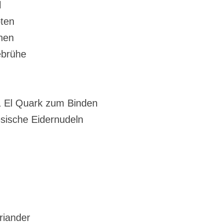
l
oten
hen
ebrühe
1 El Quark zum Binden
sische Eidernudeln
riander