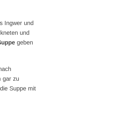
s Ingwer und
rkneten und
Suppe
geben
 nach
 gar zu
 die Suppe mit