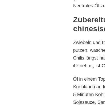
Neutrales Öl z
Zubereit
chinesis
Zwiebeln und I
putzen, waschen
Chilis längst ha
ihr nehmt, ist
Öl in einem To
Knoblauch andü
5 Minuten Kohl
Sojasauce, Sam