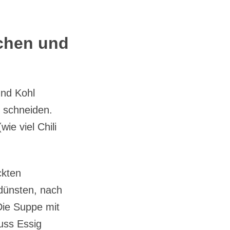
lchen und
und Kohl
n schneiden.
ie viel Chili
ckten
dünsten, nach
Die Suppe mit
uss Essig