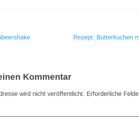
on
ubeershake
Rezept: Butterkuchen m
 einen Kommentar
resse wird nicht veröffentlicht.
Erforderliche Felde