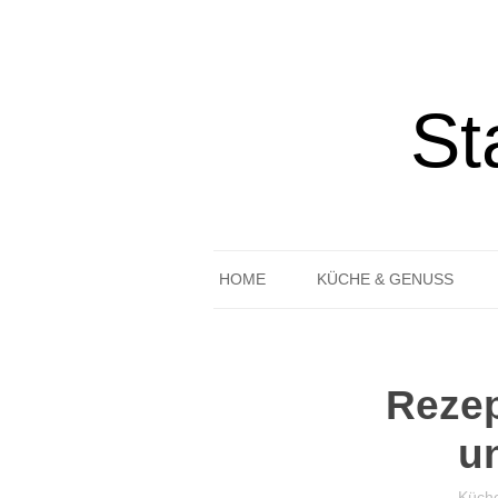
St
HOME
KÜCHE & GENUSS
REZEPTE
GEDECKTER TISCH
Rezep
u
Küch