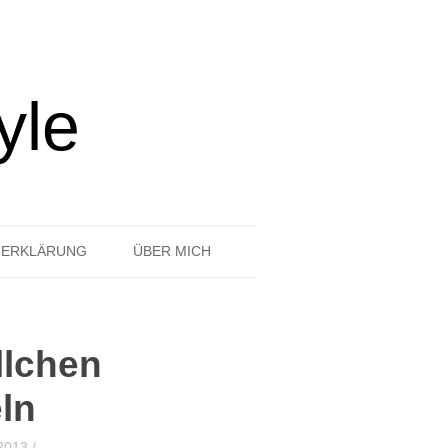
yle
ZERKLÄRUNG
ÜBER MICH
llchen
ln
 2013
/