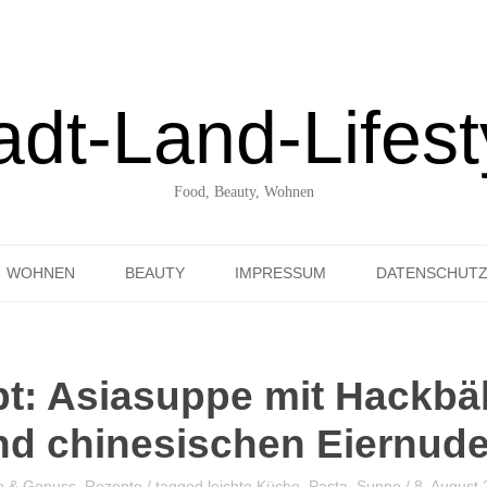
adt-Land-Lifest
Food, Beauty, Wohnen
Skip to content
WOHNEN
BEAUTY
IMPRESSUM
DATENSCHUT
UNTERWEGS ENTDECKT
t: Asiasuppe mit Hackbä
nd chinesischen Eiernude
e & Genuss
,
Rezepte
/ tagged
leichte Küche
,
Pasta
,
Suppe
/
8. August