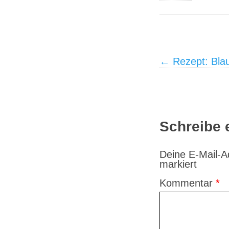
Post navigati
←
Rezept: Bla
Schreibe
Deine E-Mail-Ad
markiert
Kommentar
*