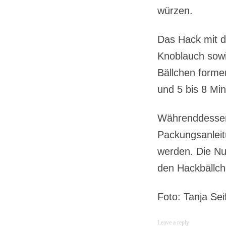
würzen.
Das Hack mit d
Knoblauch sowi
Bällchen forme
und 5 bis 8 Mi
Währenddessen 
Packungsanleit
werden. Die Nud
den Hackbällc
Foto: Tanja Seif
Leave a reply