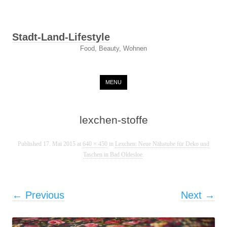
Stadt-Land-Lifestyle
Food, Beauty, Wohnen
Skip to content
MENU
lexchen-stoffe
Published
17. Mai 2015
at
640 × 450
in
Lexchen: Neue Nähstube für Deko und
Taschen in Bad Oldesloe
.
← Previous
Next →