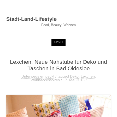
Stadt-Land-Lifestyle
Food, Beauty, Wohnen
Skip to content
MENU
Lexchen: Neue Nähstube für Deko und
Taschen in Bad Oldesloe
Unterwegs entdeckt
/ tagged
Deko
,
Lexchen
,
Wohnaccessoires
/
17. Mai 2015
/