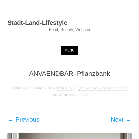
Stadt-Land-Lifestyle
Food, Beauty, Wohnen
Skip to content
MENU
ANVAENDBAR–Pflanzbank
Published
25. Februar 2016
at
1024 × 768
in
„Användbar“ – top oder flop? Die
neue Wohnserie von Ikea
.
← Previous
Next →