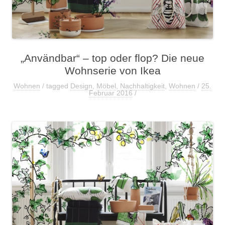
„Användbar“ – top oder flop? Die neue
Wohnserie von Ikea
Wohnen
/ tagged
Design
,
Möbel
,
Nachhaltigkeit
,
Wohnen
/
25.
Februar 2016
/