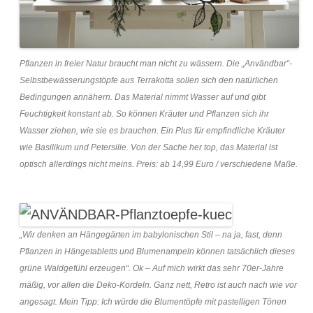
Pflanzen in freier Natur braucht man nicht zu wässern. Die „Användbar“-
Selbstbewässerungstöpfe aus Terrakotta sollen sich den natürlichen
Bedingungen annähern. Das Material nimmt Wasser auf und gibt
Feuchtigkeit konstant ab. So können Kräuter und Pflanzen sich ihr
Wasser ziehen, wie sie es brauchen. Ein Plus für empfindliche Kräuter
wie Basilikum und Petersilie. Von der Sache her top, das Material ist
optisch allerdings nicht meins. Preis: ab 14,99 Euro / verschiedene Maße.
„Wir denken an Hängegärten im babylonischen Stil – na ja, fast, denn
Pflanzen in Hängetabletts und Blumenampeln können tatsächlich dieses
grüne Waldgefühl erzeugen“. Ok – Auf mich wirkt das sehr 70er-Jahre
mäßig, vor allen die Deko-Kordeln. Ganz nett, Retro ist auch nach wie vor
angesagt. Mein Tipp: Ich würde die Blumentöpfe mit pastelligen Tönen