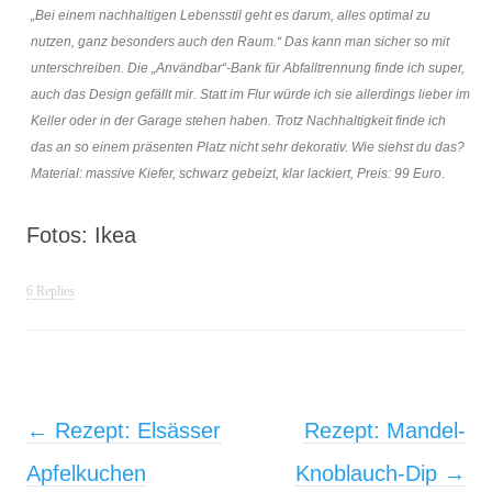
„Bei einem nachhaltigen Lebensstil geht es darum, alles optimal zu
nutzen, ganz besonders auch den Raum.“ Das kann man sicher so mit
unterschreiben. Die „Användbar“-Bank für Abfalltrennung finde ich super,
auch das Design gefällt mir. Statt im Flur würde ich sie allerdings lieber im
Keller oder in der Garage stehen haben. Trotz Nachhaltigkeit finde ich
das an so einem präsenten Platz nicht sehr dekorativ. Wie siehst du das?
Material: massive Kiefer, schwarz gebeizt, klar lackiert, Preis: 99 Euro.
Fotos: Ikea
6 Replies
Post navigation
←
Rezept: Elsässer
Rezept: Mandel-
Apfelkuchen
Knoblauch-Dip
→