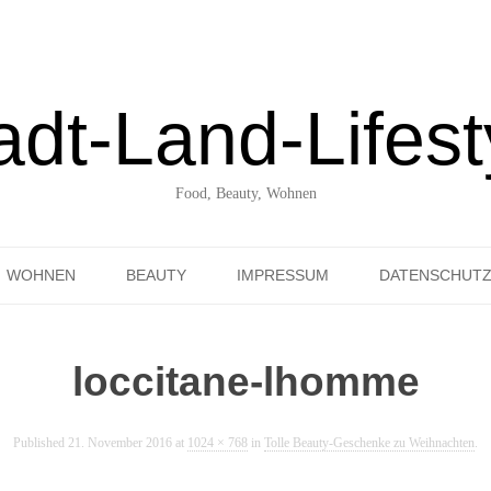
adt-Land-Lifest
Food, Beauty, Wohnen
Skip to content
WOHNEN
BEAUTY
IMPRESSUM
DATENSCHUT
UNTERWEGS ENTDECKT
loccitane-lhomme
Published
21. November 2016
at
1024 × 768
in
Tolle Beauty-Geschenke zu Weihnachten
.