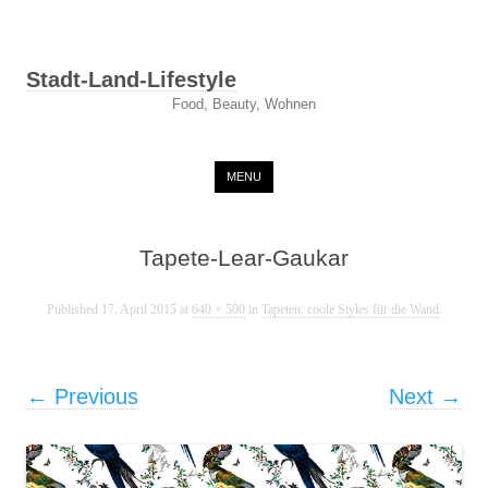
Stadt-Land-Lifestyle
Food, Beauty, Wohnen
Skip to content
MENU
Tapete-Lear-Gaukar
Published
17. April 2015
at
640 × 500
in
Tapeten: coole Styles für die Wand
.
← Previous
Next →