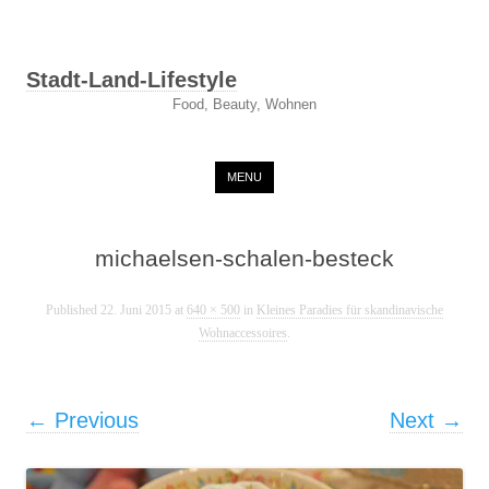
Stadt-Land-Lifestyle
Food, Beauty, Wohnen
Skip to content
MENU
michaelsen-schalen-besteck
Published
22. Juni 2015
at
640 × 500
in
Kleines Paradies für skandinavische
Wohnaccessoires
.
← Previous
Next →