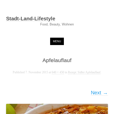
Stadt-Land-Lifestyle
Food, Beauty, Wohnen
Skip to content
MENU
Apfelauflauf
Published
7. November 2015
at
640 × 450
in
Rezept: Süßer Apfelauflauf
.
Next →