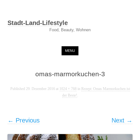
Stadt-Land-Lifestyle
Food, Beauty, Wohnen
Skip to content
MENU
omas-marmorkuchen-3
Published
29. Dezember 2016
at
1024 × 768
in
Rezept: Omas Marmorkuchen ist
der Beste!
.
← Previous
Next →