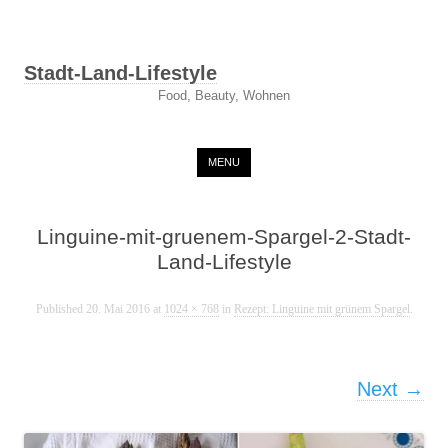
Stadt-Land-Lifestyle
Food, Beauty, Wohnen
Skip to content
MENU
Linguine-mit-gruenem-Spargel-2-Stadt-
Land-Lifestyle
Published
20. Mai 2016
at
1024 × 768
in
Rezept: Linguine mit grünem Spargel
.
Next →