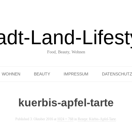
adt-Land-Lifest
Food, Beauty, Wohnen
Skip to content
WOHNEN
BEAUTY
IMPRESSUM
DATENSCHUT
UNTERWEGS ENTDECKT
kuerbis-apfel-tarte
Published
3. Oktober 2016
at
1024 × 768
in
Rezept: Kürbis-Apfel-Tarte
.