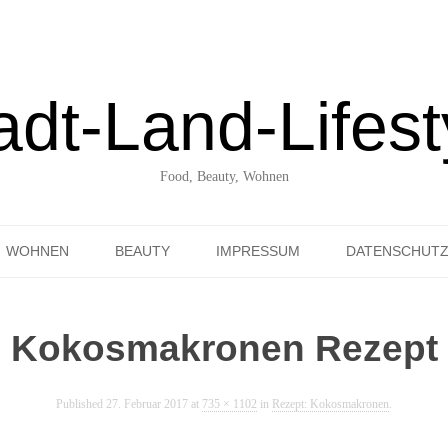
adt-Land-Lifest
Food, Beauty, Wohnen
Skip to content
WOHNEN
BEAUTY
IMPRESSUM
DATENSCHUT
UNTERWEGS ENTDECKT
Kokosmakronen Rezept
Published
27. Februar 2017
at
735 × 1102
in
Rezept: Kokosmakronen
.