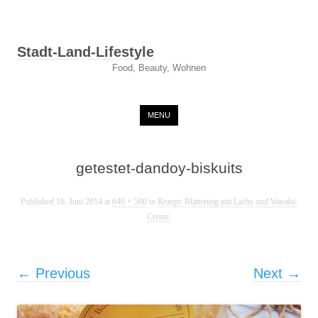
Stadt-Land-Lifestyle
Food, Beauty, Wohnen
Skip to content
MENU
getestet-dandoy-biskuits
Published
16. Juni 2014
at
640 × 500
in
Rezept: Blätterteig mit Lachs und Wasabi-
Creme
.
← Previous
Next →