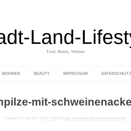
adt-Land-Lifest
Food, Beauty, Wohnen
Skip to content
WOHNEN
BEAUTY
IMPRESSUM
DATENSCHUT
UNTERWEGS ENTDECKT
npilze-mit-schweinenack
Published
23. Juni 2015
at
640 × 450
in
Rezept: Austernpilze mit Schweinenackensteak
.