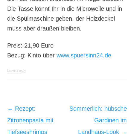
Die Tasse könnt Ihr in die Microwelle und in
die Spülmaschine geben, der Holzdeckel
muss aber draußen bleiben.
Preis: 21,90 Euro
Bezug: Kinto über
www.spuersinn24.de
Leave a reply
Post navigation
←
Rezept:
Sommerlich: hübsche
Zitronenpasta mit
Gardinen im
Tiefseeshrimps
Landhaus-Look
→