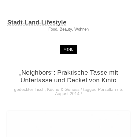
Stadt-Land-Lifestyle
Food, Beauty, Wohnen
Skip to content
MENU
„Neighbors“: Praktische Tasse mit
Untertasse und Deckel von Kinto
gedeckter Tisch
,
Küche & Genuss
/ tagged
Porzellan
/
5.
August 2014
/