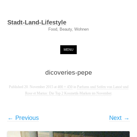
Stadt-Land-Lifestyle
Food, Beauty, Wohnen
Skip to content
MENU
dicoveries-pepe
Published
20. November 2015
at
400 × 450
in
Parfums und Seifen von Lanoé und
Rose et Marius: Die Top 2 Kosmetik-Marken im November
.
← Previous
Next →