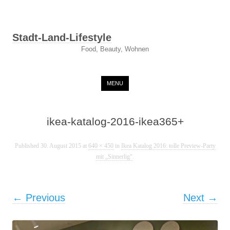
Stadt-Land-Lifestyle
Food, Beauty, Wohnen
Skip to content
MENU
ikea-katalog-2016-ikea365+
Published
30. August 2015
at
640 × 450
in
Ikea Katalog 2016: tolle Preview-Party
mit „Sinnerlig“
.
← Previous
Next →