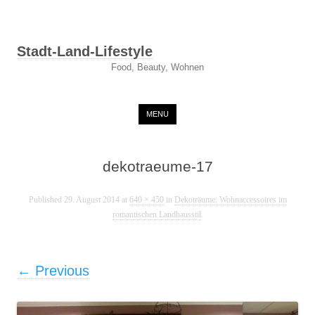
Stadt-Land-Lifestyle
Food, Beauty, Wohnen
Skip to content
MENU
dekotraeume-17
Published
29. August 2014
at
640 × 450
in
Dekoträume: Wohnaccessoires im
romantischen Landhausstil
.
← Previous